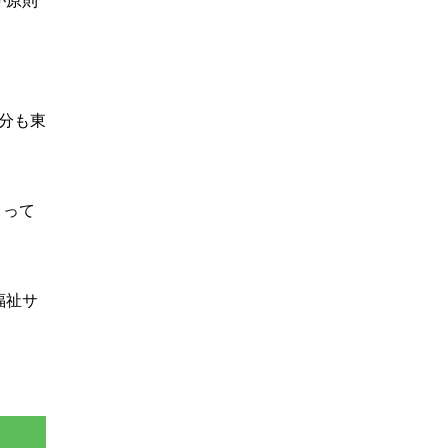
が原則
分も東
まって
福祉サ