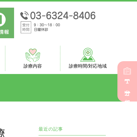
診療内容
診療時間/対応地域
【1分】
ご相談
最近の記事
療