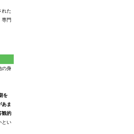
された
、専門
他の身
期を
があま
客観的
いとい