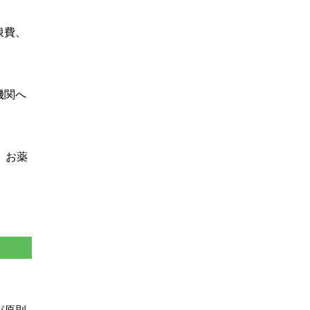
浪費、
機関へ
、お薬